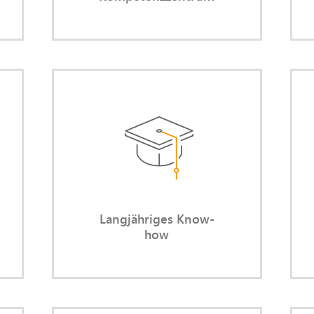
en.
eit
Langjähriges Know-how
ll!
Sie nutzen meine langjährige
ss.
Erfahrung, das rechtlich
rch
Erforderliche mit dem pragmatisch
en.
Umsetzbaren auszubalancieren.
Langjähriges Know-
how