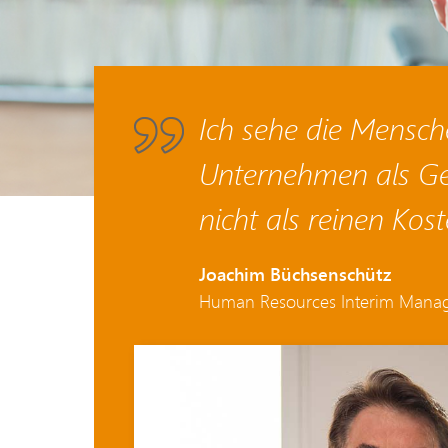
Ich sehe die Mensch
Unternehmen als G
nicht als reinen Kost
Joachim Büchsenschütz
Human Resources Interim Mana