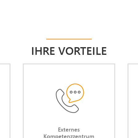
IHRE VORTEILE
ion
Externes Kompetenzzentrum
ine
Sie greifen auf meine über 35-
der
jährige Expertise und Erfahrung als
ven
Personal-Manager in
dem
unterschiedlichen Branchen und
en,
Unternehmen zurück.
den
Externes
 zu
Kompetenzzentrum