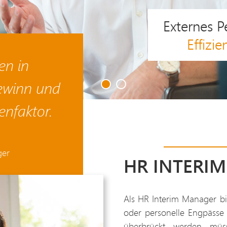
Externes 
VIDEO: D
Interim Man
Effizi
en in
ewinn und
enfaktor.
ger
HR INTERI
Als HR Interim Manager bin
oder personelle Engpässe
überbrückt werden müs