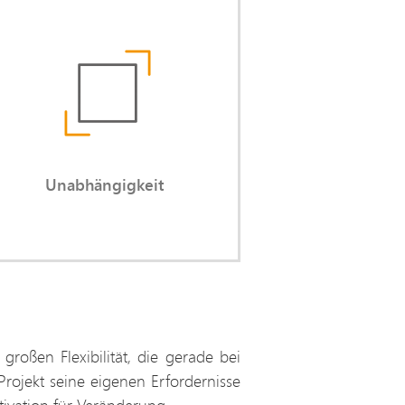
Unabhängigkeit
Sie profitieren von meiner
unternehmenspolitischen
gebundenheit. Als Externer kann
ich unbefangen Bedarfe
offenlegen, die Interne oft nicht
ansprechen.
Unabhängigkeit
oßen Flexibilität, die gerade bei
rojekt seine eigenen Erfordernisse
tivation für Veränderung.