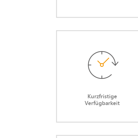
lass
Kurzfristige Verfügbark
Sie überbrücken Engpässe schne
Ohne langwierigen Suchproze
Ohne Beeinträchtigung du
Kündigungsfrist
Kurzfristige
Verfügbarkeit