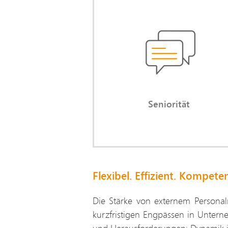
Seniori
Verlassen Sie sich auf mei
kompetenten, souveränen Dia
auf Augenhöhe mit al
Stakeholde
Seniorität
Flexibel. Effizient. Kompeten
Die Stärke von externem Personal
kurzfristigen Engpässen in Untern
und Herausforderungen: Dynamik in d