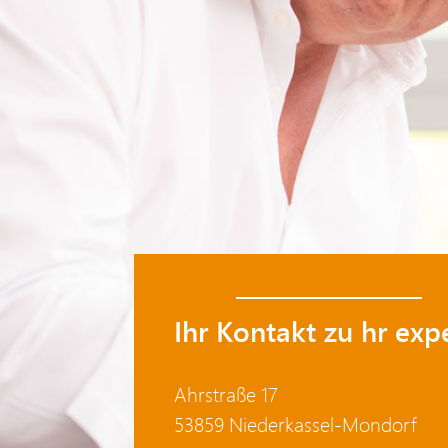
Ihr Kontakt zu hr expe
Ahrstraße 17
53859 Niederkassel-Mondorf