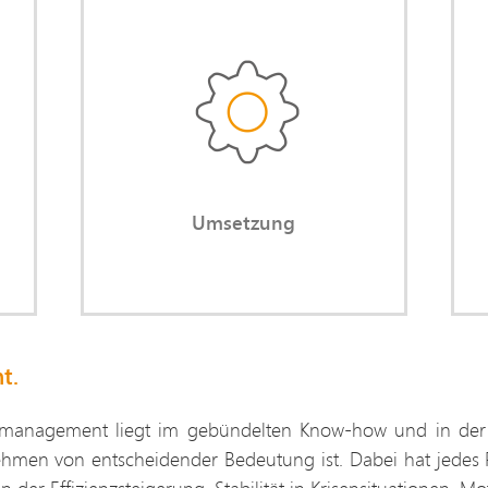
tät
Umsetzung
nen
Sie erhalten nach Analyse und
log
Beratung die vereinbarte
len
Realisierung in der Praxis.
Un
rn.
Umsetzung
t.
management liegt im gebündelten Know-how und in der gr
ehmen von entscheidender Bedeutung ist. Dabei hat jedes P
er Effizienzsteigerung, Stabilität in Krisensituationen, Mo